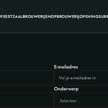
U
FEESTZAAL
BROUWERIJSHOP
BROUWERIJ
OPENINGSUR
E-mailadres
Onderwerp