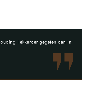
houding, lekkerder gegeten dan in 
“Wat e
Vlaams
Saskia